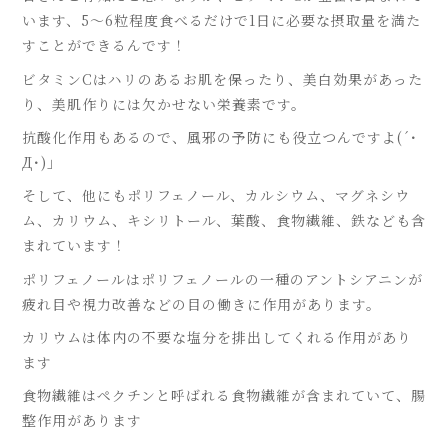
います、5〜6粒程度食べるだけで1日に必要な摂取量を満た
すことができるんです！
ビタミンCはハリのあるお肌を保ったり、美白効果があった
り、美肌作りには欠かせない栄養素です。
抗酸化作用もあるので、風邪の予防にも役立つんですよ(´･
Д･)」
そして、他にもポリフェノール、カルシウム、マグネシウ
ム、カリウム、キシリトール、葉酸、食物繊維、鉄なども含
まれています！
ポリフェノールはポリフェノールの一種のアントシアニンが
疲れ目や視力改善などの目の働きに作用があります。
カリウムは体内の不要な塩分を排出してくれる作用があり
ます
食物繊維はペクチンと呼ばれる食物繊維が含まれていて、腸
整作用があります